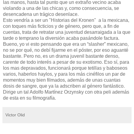
las manos, hasta tal punto que un extraño vecino acaba
violando a una de las chicas y, como consecuencia, se
desencadena un trágico desenlace.
Esto vendría a ser un "Historias del Kronen" a la mexicana,
con toques más ficticios y de género, pero que, a fin de
cuentas, trata de retratar una juventud desarraigada a la que
tarde o temprano la diversión acaba pasándole factura.
Bueno, yo vi esto pensando que era un “slasher” mexicano,
no se por qué, no debí fijarme en el póster, por eso aguanté
bastante. Pero no, es un drama juvenil bastante denso,
carente de todo interés a pesar de su exotismo. Eso sí, para
los mas depravados, funcionará porque tetillas y baboseos
varios, haberlos haylos, y para los más cinéfilos un par de
momentos muy bien filmados, además de unas cuantas
dosis de sangre, que ya la adscriben al género fantástico.
Dirige un tal Adolfo Martínez Orzynsky con otra peli además
de esta en su filmografía.
Victor Olid